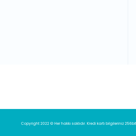
E-Bülten'e Kayıt Olun
Haber listemize kayıt olarak kampanyala
Copyright 2022 © Her hakkı saklıdır. Kredi kartı bilgileriniz 256bi