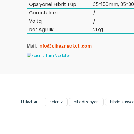
Opsiyonel Hibrit Tüp
35*150mm, 35*
Görüntüleme
/
Voltaj
/
Net Ağırlık
21kg
Mail:
info@cihazmarketi.co
m
Etiketler :
scientz
hibridizasyon
hibridizasyon 