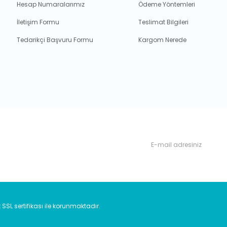
Hesap Numaralarımız
Ödeme Yöntemleri
İletişim Formu
Teslimat Bilgileri
Tedarikçi Başvuru Formu
Kargom Nerede
rdan, haberdar olabilirsiniz.
t SSL sertifikası ile korunmaktadır.