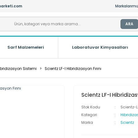
arketi.com
Markalarımı
ARA
Sarf Malzemeleri
Laboratuvar Kimyasalları
ibridizasyon Sistemi
Scientz LF-I Hibridizasyon Fırını
Scientz LF-I Hibridizas
Stok Kodu
Scientz-L
Kategori
Hibridiza
Marka
Scientz