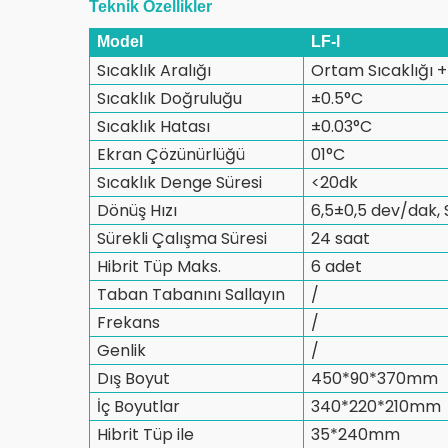
Teknik Özellikler
Model
LF-I
Sıcaklık Aralığı
Ortam Sıcaklığı 
Sıcaklık Doğruluğu
±0.5°C
Sıcaklık Hatası
±0.03°C
Ekran Çözünürlüğü
01°C
Sıcaklık Denge Süresi
<20dk
Dönüş Hızı
6,5±0,5 dev/dak, 
Sürekli Çalışma Süresi
24 saat
Hibrit Tüp Maks.
6 adet
Taban Tabanını Sallayın
/
Frekans
/
Genlik
/
Dış Boyut
450*90*370mm
İç Boyutlar
340*220*210mm
Hibrit Tüp ile
35*240mm