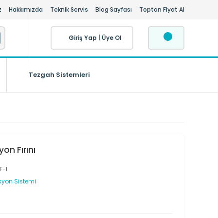
z
Hakkımızda
Teknik Servis
Blog Sayfası
Toptan Fiyat Al
Giriş Yap
|
Üye Ol
Tezgah Sistemleri
yon Fırını
F-I
syon Sistemi