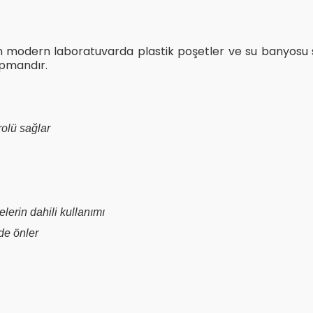
lanan modern laboratuvarda plastik poşetler ve su banyosu
kipmandır.
rolü sağlar
erin dahili kullanımı
lde önler