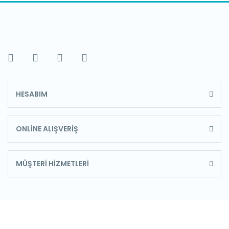
HESABIM
ONLİNE ALIŞVERİŞ
MÜŞTERİ HİZMETLERİ
E-Bülten'e Kayıt Olun