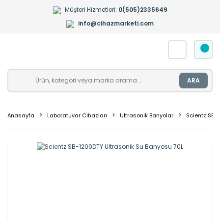
Müşteri Hizmetleri:
0(505)2335649
info@cihazmarketi.com
ARA
Anasayfa
Laboratuvar Cihazları
Ultrasonik Banyolar
Scientz SB-