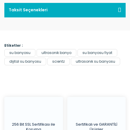
Taksit Seçenekleri
Etiketler :
su banyosu
ultrasonik banyo
su banyosu fiyat
dijital su banyosu
scientz
ultrasonik su banyosu
256 Bit SSL Sertifikası ile
Sertifikalı ve GARANTİLİ
Koruma
Ürünler