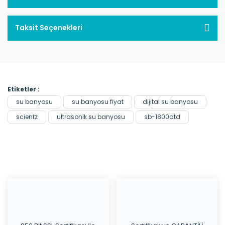
Taksit Seçenekleri
Etiketler :
su banyosu
su banyosu fiyat
dijital su banyosu
scientz
ultrasonik su banyosu
sb-1800dtd