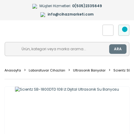
Müşteri Hizmetleri:
0(505)2335649
info@cihazmarketi.com
ARA
Anasayfa
Laboratuvar Cihazları
Ultrasonik Banyolar
Scientz SB-1