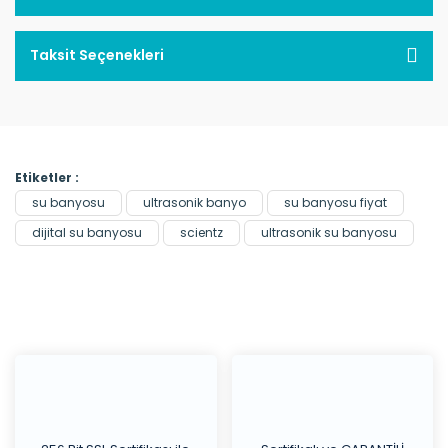
Taksit Seçenekleri
Etiketler :
su banyosu
ultrasonik banyo
su banyosu fiyat
dijital su banyosu
scientz
ultrasonik su banyosu