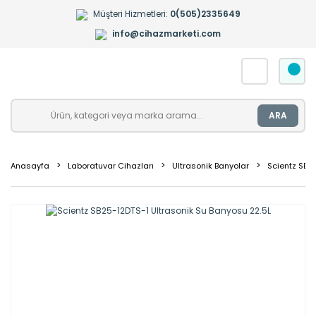
Müşteri Hizmetleri:
0(505)2335649
info@cihazmarketi.com
ARA
Anasayfa
Laboratuvar Cihazları
Ultrasonik Banyolar
Scientz SB2