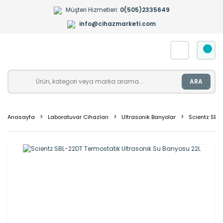
Müşteri Hizmetleri:
0(505)2335649
info@cihazmarketi.com
ARA
Anasayfa
Laboratuvar Cihazları
Ultrasonik Banyolar
Scientz SBL