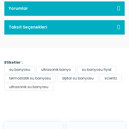
Yorumlar
Taksit Seçenekleri
Etiketler :
su banyosu
ultrasonik banyo
su banyosu fiyat
termostatik su banyosu
dijital su banyosu
scientz
ultrasonik su banyosu