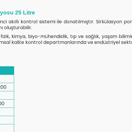
yosu 25 Litre
mci akıllı kontrol sistemi ile donatılmıştır. Sirkülasyon po
ı oluşturabilir.
fizik, kimya, biyo-mühendislik, tıp ve sağlık, yaşam bilimler
umsal kalite kontrol departmanlarında ve endüstriyel sekt
200
00