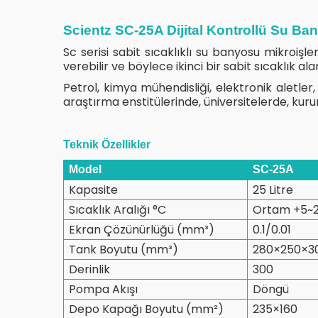
Scientz SC-25A Dijital Kontrollü Su Ban
Sc serisi sabit sıcaklıklı su banyosu mikroişle
verebilir ve böylece ikinci bir sabit sıcaklık alan
Petrol, kimya mühendisliği, elektronik aletler, 
araştırma enstitülerinde, üniversitelerde, kur
Teknik Özellikler
Model
SC-25A
Kapasite
25 Litre
Sıcaklık Aralığı °C
Ortam +5~
Ekran Çözünürlüğü (mm³)
0.1/0.01
Tank Boyutu (mm³)
280×250×3
Derinlik
300
Pompa Akışı
Döngü
Depo Kapağı Boyutu (mm²)
235×160