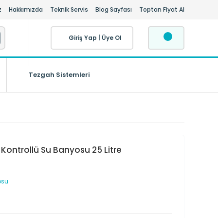
z
Hakkımızda
Teknik Servis
Blog Sayfası
Toptan Fiyat Al
Giriş Yap
|
Üye Ol
Tezgah Sistemleri
 Kontrollü Su Banyosu 25 Litre
osu