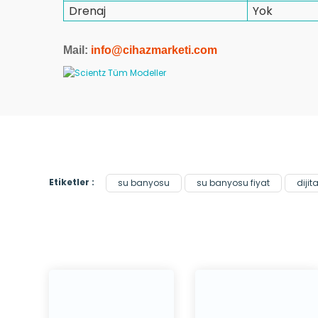
Drenaj
Yok
Mail:
info@cihazmarketi.co
m
Etiketler :
su banyosu
su banyosu fiyat
diji