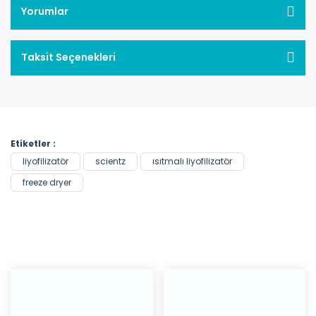
Yorumlar
Taksit Seçenekleri
Etiketler :
liyofilizatör
scientz
ısıtmalı liyofilizatör
freeze dryer