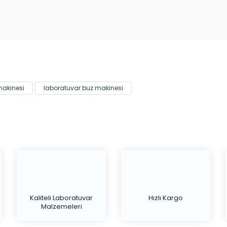
Bu ürüne ilk yorumu siz yapın!
Yorum Yaz
akinesi
laboratuvar buz makinesi
Kaliteli Laboratuvar
Hızlı Kargo
Malzemeleri