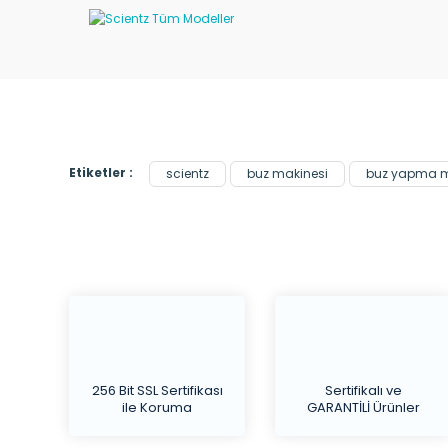
Etiketler :
scientz
buz makinesi
buz yapma m
256 Bit SSL Sertifikası
Sertifikalı ve
ile Koruma
GARANTİLİ Ürünler