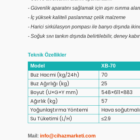
- Güvenlik aparatını sağlamak için aşırı ısınma alar
- İç yüksek kaliteli paslanmaz çelik malzeme
- Harici sirkülasyon pompası ile banyo dışında ikinci
- Soğuk sıvı tankın dışında belirtilebilir, deney kab
Teknik Özellikler
Model
XB-70
Buz Hacmi (kg/24h)
70
Buz Ağırlığı (kg)
25
Boyut (U×G×Y mm)
548×611×883
Ağırlık (kg)
57
Yoğunlaştırma Yöntemi
Hava soğutmalı
Su Tüketimi (L/H)
≤2.9
Mail:
info@cihazmarketi.co
m