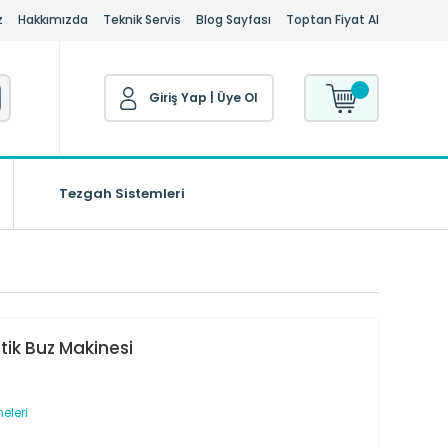
z
Hakkımızda
Teknik Servis
Blog Sayfası
Toptan Fiyat Al
Giriş Yap
|
Üye Ol
Tezgah Sistemleri
ik Buz Makinesi
eleri