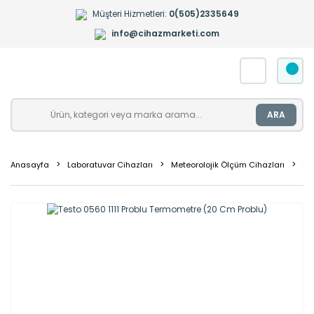
Müşteri Hizmetleri:
0(505)2335649
info@cihazmarketi.com
ARA
Anasayfa
Laboratuvar Cihazları
Meteorolojik Ölçüm Cihazları
Te