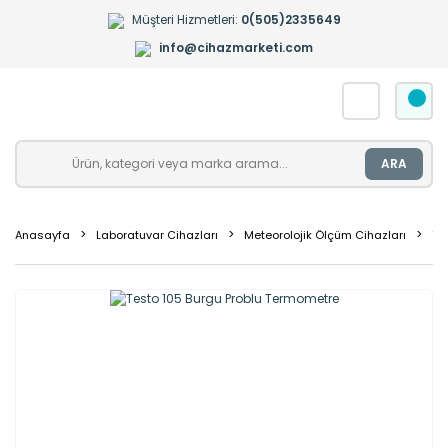
Müşteri Hizmetleri:
0(505)2335649
info@cihazmarketi.com
ARA
Anasayfa
Laboratuvar Cihazları
Meteorolojik Ölçüm Cihazları
Te