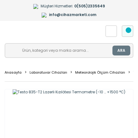
Müşteri Hizmetleri:
0(505)2335649
info@cihazmarketi.com
ARA
Anasayfa
Laboratuvar Cihazları
Meteorolojik Ölçüm Cihazları
Te