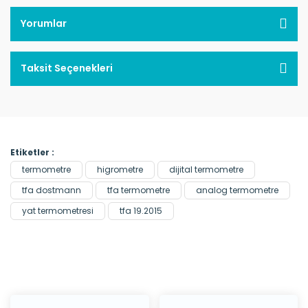
Yorumlar
Taksit Seçenekleri
Etiketler :
termometre
higrometre
dijital termometre
tfa dostmann
tfa termometre
analog termometre
yat termometresi
tfa 19.2015