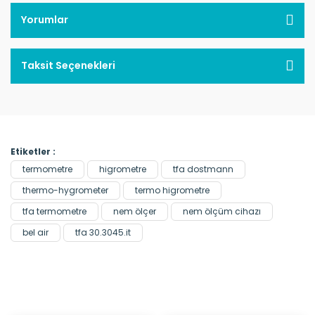
Yorumlar
Taksit Seçenekleri
Etiketler :
termometre
higrometre
tfa dostmann
thermo-hygrometer
termo higrometre
tfa termometre
nem ölçer
nem ölçüm cihazı
bel air
tfa 30.3045.it