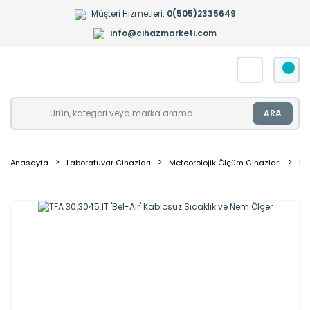
Müşteri Hizmetleri:
0(505)2335649
info@cihazmarketi.com
ARA
Anasayfa
Laboratuvar Cihazları
Meteorolojik Ölçüm Cihazları
Ne