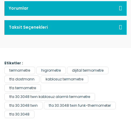
Yorumlar
Taksit Seçenekleri
Etiketler :
termometre
higrometre
dijital termometre
tfa dostmann
kablosuz termometre
tfa termometre
tfa 30.3048 twın kablosuz alarmlı termometre
tfa 30.3048 twın
tfa 30.3048 twin funk-thermometer
tfa 30.3048