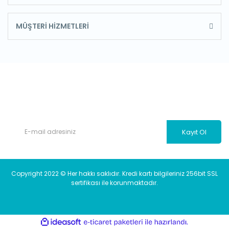
MÜŞTERİ HİZMETLERİ
E-Bülten'e Kayıt Olun
Haber listemize kayıt olarak kampanyalardan, haberdar
olabilirsiniz.
Kayıt Ol
Copyright 2022 © Her hakkı saklıdır. Kredi kartı bilgileriniz 256bit SSL
sertifikası ile korunmaktadır.
ile
ideasoft
e-