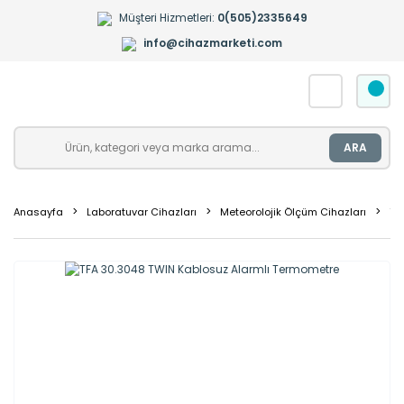
Müşteri Hizmetleri:
0(505)2335649
info@cihazmarketi.com
ARA
Anasayfa
Laboratuvar Cihazları
Meteorolojik Ölçüm Cihazları
Te