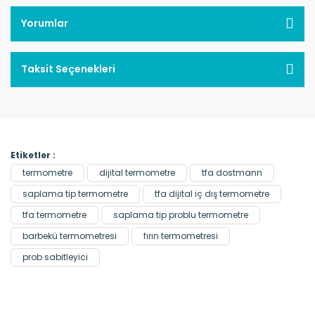
Yorumlar
Taksit Seçenekleri
Etiketler :
termometre
dijital termometre
tfa dostmann
saplama tip termometre
tfa dijital iç dış termometre
tfa termometre
saplama tip problu termometre
barbekü termometresi
fırın termometresi
prob sabitleyici