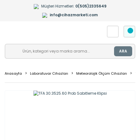
Müşteri Hizmetleri:
0(505)2335649
info@cihazmarketi.com
ARA
Anasayfa
Laboratuvar Cihazları
Meteorolojik Ölçüm Cihazları
Te