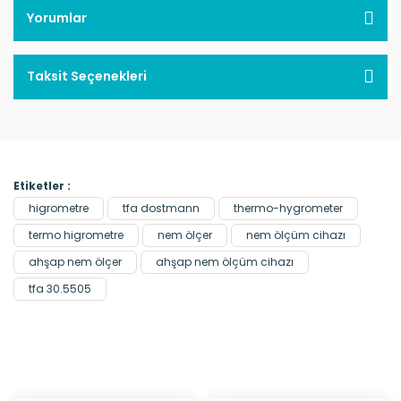
Yorumlar
Taksit Seçenekleri
Etiketler :
higrometre
tfa dostmann
thermo-hygrometer
termo higrometre
nem ölçer
nem ölçüm cihazı
ahşap nem ölçer
ahşap nem ölçüm cihazı
tfa 30.5505