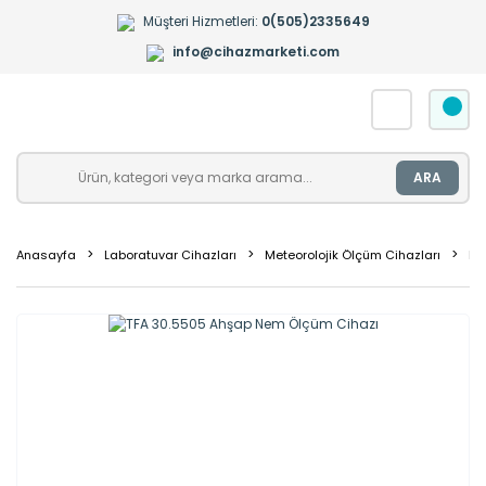
Müşteri Hizmetleri:
0(505)2335649
info@cihazmarketi.com
ARA
Anasayfa
Laboratuvar Cihazları
Meteorolojik Ölçüm Cihazları
Ne