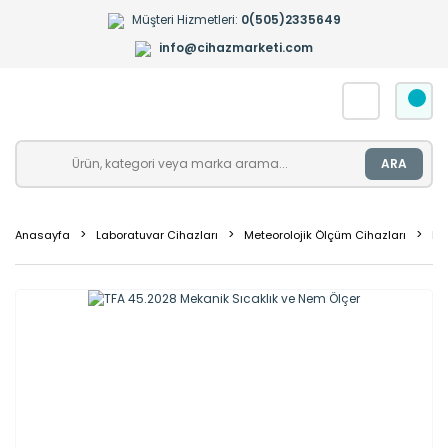
Müşteri Hizmetleri:
0(505)2335649
info@cihazmarketi.com
ARA
Anasayfa
Laboratuvar Cihazları
Meteorolojik Ölçüm Cihazları
Ne