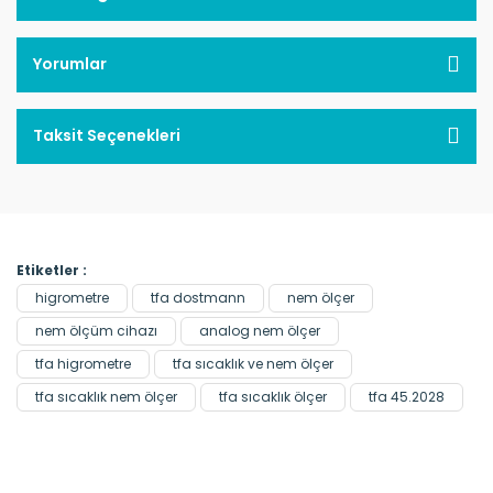
Yorumlar
Taksit Seçenekleri
Etiketler :
higrometre
tfa dostmann
nem ölçer
nem ölçüm cihazı
analog nem ölçer
tfa higrometre
tfa sıcaklık ve nem ölçer
tfa sıcaklık nem ölçer
tfa sıcaklık ölçer
tfa 45.2028