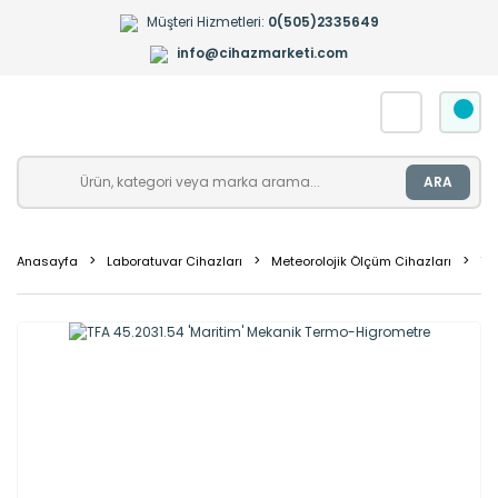
Müşteri Hizmetleri:
0(505)2335649
info@cihazmarketi.com
ARA
Anasayfa
Laboratuvar Cihazları
Meteorolojik Ölçüm Cihazları
Te