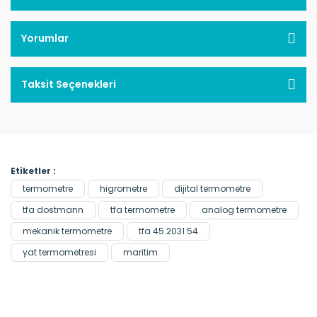
Yorumlar
Taksit Seçenekleri
Etiketler :
termometre
higrometre
dijital termometre
tfa dostmann
tfa termometre
analog termometre
mekanik termometre
tfa 45.2031.54
yat termometresi
maritim