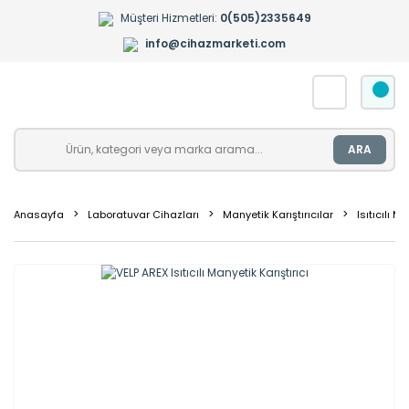
Müşteri Hizmetleri:
0(505)2335649
info@cihazmarketi.com
ARA
Anasayfa
Laboratuvar Cihazları
Manyetik Karıştırıcılar
Isıtıcılı M