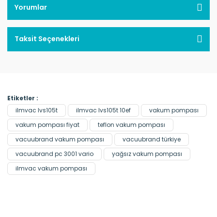
Yorumlar
Taksit Seçenekleri
Etiketler :
ilmvac lvs105t
ilmvac lvs105t 10ef
vakum pompası
vakum pompası fiyat
teflon vakum pompası
vacuubrand vakum pompası
vacuubrand türkiye
vacuubrand pc 3001 vario
yağsız vakum pompası
ilmvac vakum pompası