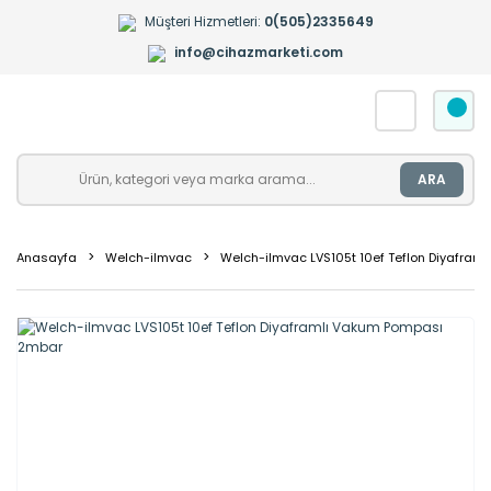
Müşteri Hizmetleri:
0(505)2335649
info@cihazmarketi.com
ARA
Anasayfa
Welch-ilmvac
Welch-ilmvac LVS105t 10ef Teflon Diyafra