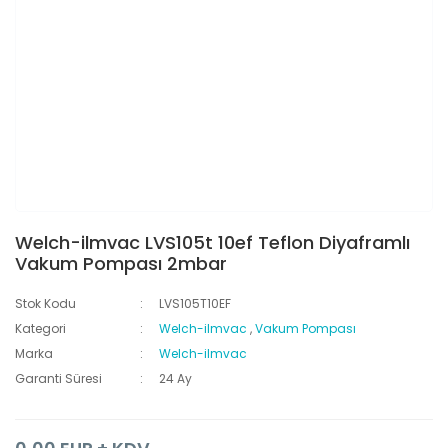
Welch-ilmvac LVS105t 10ef Teflon Diyaframlı
Vakum Pompası 2mbar
Stok Kodu
LVS105T10EF
Kategori
Welch-ilmvac
,
Vakum Pompası
Marka
Welch-ilmvac
Garanti Süresi
24 Ay