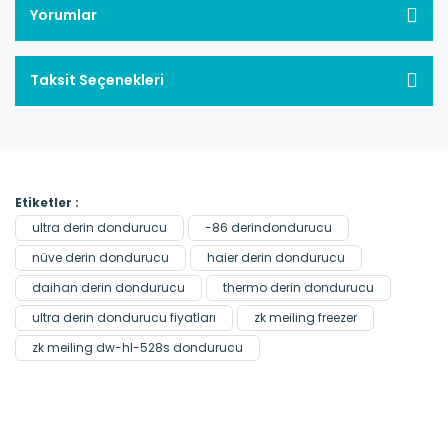
Yorumlar
Taksit Seçenekleri
Etiketler :
ultra derin dondurucu
-86 derindondurucu
nüve derin dondurucu
haier derin dondurucu
daihan derin dondurucu
thermo derin dondurucu
ultra derin dondurucu fiyatları
zk meiling freezer
zk meiling dw-hl-528s dondurucu