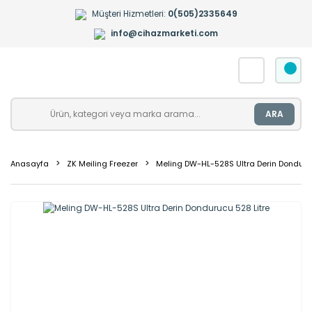
Müşteri Hizmetleri:
0(505)2335649
info@cihazmarketi.com
ARA
Anasayfa
ZK Meiling Freezer
Meling DW-HL-528S Ultra Derin Donduruc