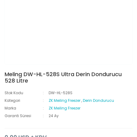
Meling DW-HL-528S Ultra Derin Dondurucu
528 Litre
Stok Kodu
DW-HL-528S
Kategori
ZK Meiling Freezer
,
Derin Dondurucu
Marka
ZK Meiling Freezer
Garanti Süresi
24 Ay