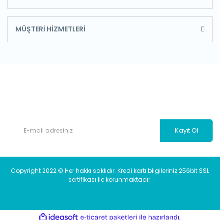
MÜŞTERİ HİZMETLERİ
E-Bülten'e Kayıt Olun
Haber listemize kayıt olarak kampanyalardan, haberdar
olabilirsiniz.
Kayıt Ol
Copyright 2022 © Her hakkı saklıdır. Kredi kartı bilgileriniz 256bit SSL
sertifikası ile korunmaktadır.
ile
ideasoft
e-