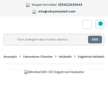
Müşteri Hizmetleri:
0(505)2335649
info@cihazmarketi.com
ARA
Anasayfa
Laboratuvar Cihazları
İnkübatör
Soğutmalı İnkübatör