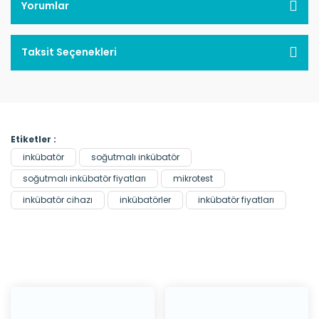
Yorumlar
Taksit Seçenekleri
Etiketler :
inkübatör
soğutmalı inkübatör
soğutmalı inkübatör fiyatları
mikrotest
inkübatör cihazı
inkübatörler
inkübatör fiyatları