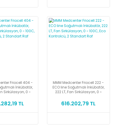
ter Friocell 404 -
MMM Medcenter Friocell 222 -
oğutmalı İnkübatör,
ECO line Soğutmalı İnkübatör,
n Sirkülasyon, 0 ~
222 LT, Fan Sirkülasyon, 0 ~
co Kontrolcü, 2
100C, Eco Kontrolcü, 2
andart Raf
Standart Raf
.282,19 TL
616.202,79 TL