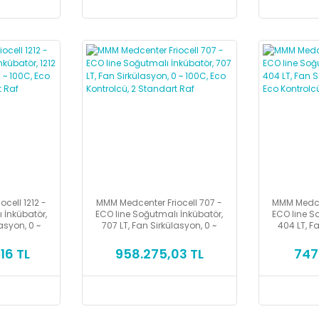
cell 1212 -
MMM Medcenter Friocell 707 -
MMM Medcen
 İnkübatör,
ECO line Soğutmalı İnkübatör,
ECO line S
lasyon, 0 ~
707 LT, Fan Sirkülasyon, 0 ~
404 LT, Fa
rolcü, 2
100C, Eco Kontrolcü, 2
100C, E
Raf
Standart Raf
St
16 TL
958.275,03 TL
747