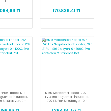
L
094,96 TL
170.836,41 TL
ter Friocell 1212 -
MMM Medcenter Friocell 707 -
oğutmalı İnkübatör,
EVO line Soğutmalı İnkübatör,
an Sirkülasyon, 0 ~
707 LT, Fan Sirkülasyon, 0 ~
vo Kontrolcü, 2
100C, Evo Kontrolcü, 2
andart Raf
Standart Raf
1.199,96 TL
1.284.181,57 TL