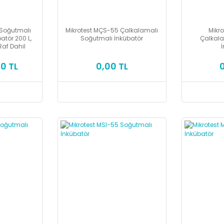
 Soğutmalı
Mikrotest MÇS-55 Çalkalamalı
Mikr
atör 200 L,
Soğutmalı İnkübatör
Çalkala
af Dahil
0 TL
0,00 TL