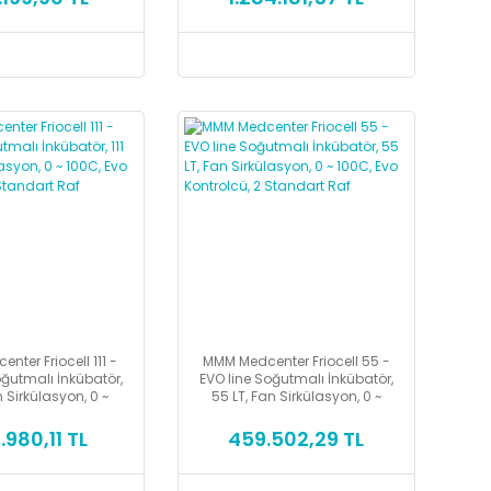
ter Friocell 111 -
MMM Medcenter Friocell 55 -
oğutmalı İnkübatör,
EVO line Soğutmalı İnkübatör,
an Sirkülasyon, 0 ~
55 LT, Fan Sirkülasyon, 0 ~
vo Kontrolcü, 2
100C, Evo Kontrolcü, 2
andart Raf
Standart Raf
.980,11 TL
459.502,29 TL