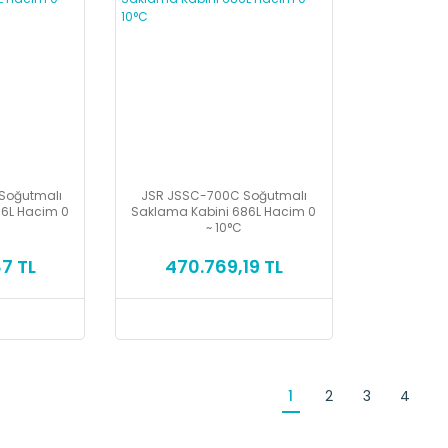
Soğutmalı
JSR JSSC-700C Soğutmalı
76L Hacim 0
Saklama Kabini 686L Hacim 0
~ 10°C
7 TL
470.769,19 TL
1
2
3
4