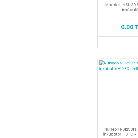
Mikrotest MSI-30
İnkübatö
0,00 T
Nükleon NSI250PL
İnkübatör -10 °C ~