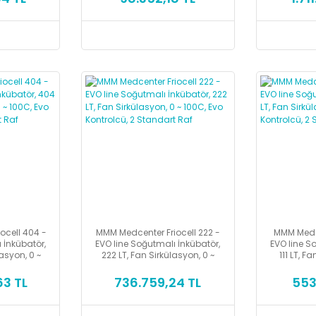
ocell 404 -
MMM Medcenter Friocell 222 -
MMM Medcen
 İnkübatör,
EVO line Soğutmalı İnkübatör,
EVO line S
lasyon, 0 ~
222 LT, Fan Sirkülasyon, 0 ~
111 LT, F
rolcü, 2
100C, Evo Kontrolcü, 2
100C, E
Raf
Standart Raf
St
63 TL
736.759,24 TL
553