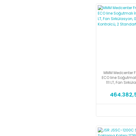
MMM Medcenter Fri
ECO line Soğutmalı
111 LT, Fan Sirkül
100C, Eco Kont
Standart 
464.382,