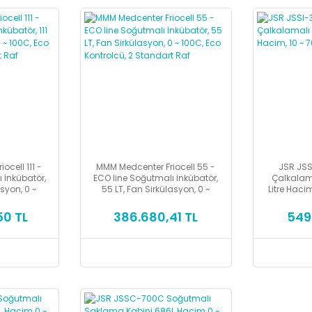
ocell 111 -
MMM Medcenter Friocell 55 -
JSR JSS
 İnkübatör,
ECO line Soğutmalı İnkübatör,
Çalkalam
asyon, 0 ~
55 LT, Fan Sirkülasyon, 0 ~
Litre Haci
rolcü, 2
100C, Eco Kontrolcü, 2
Raf
Standart Raf
50 TL
386.680,41 TL
549