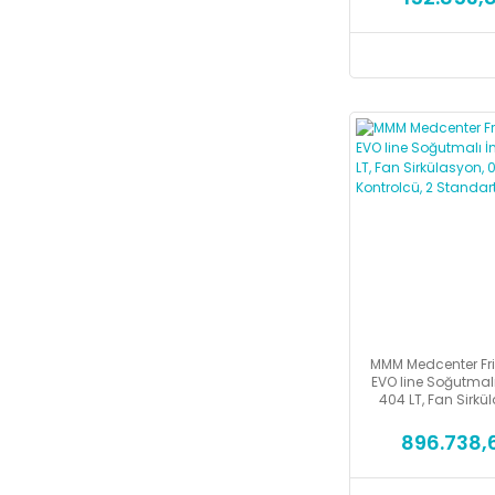
MMM Medcenter Fri
EVO line Soğutmalı
404 LT, Fan Sirkü
100C, Evo Kont
Standart 
896.738,