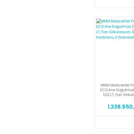
MMM Medcenter Frio
ECO line Soğutmalı
1212 LT, Fan Sirkü
100C, Eco Kont
Standart 
1.338.550,