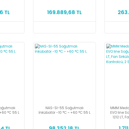
6 TL
169.889,68 TL
263.
Soğutmalı
NAS-SI-55 Soğutmalı
MMM Medcen
 +60 °C 55 L
İnkübatör -10 °C ~ +60 °C 55 L
EVO line S
1212 LT, F
100C, E
St
4 TL
98.352,18 TL
1.71