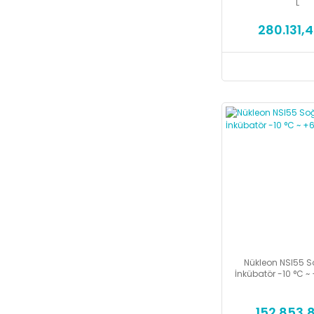
L
280.131,4
Nükleon NSI55 
İnkübatör -10 °C ~
152.853,8