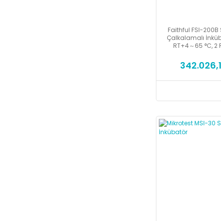
Faithful FSI-200B
Çalkalamalı İnküb
RT+4～65 °C, 2 R
342.026,1