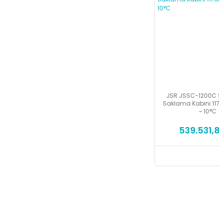
JSR JSSC-1200C 
Saklama Kabini 11
~ 10°C
539.531,8