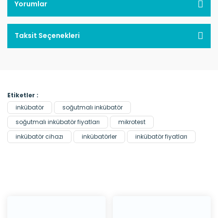
Yorumlar
Taksit Seçenekleri
Etiketler :
inkübatör
soğutmalı inkübatör
soğutmalı inkübatör fiyatları
mikrotest
inkübatör cihazı
inkübatörler
inkübatör fiyatları