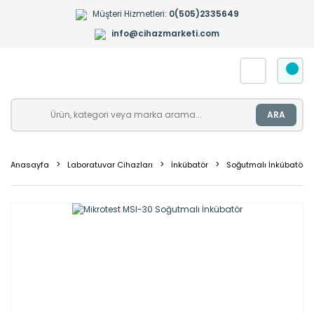
Müşteri Hizmetleri:
0(505)2335649
info@cihazmarketi.com
ARA
Anasayfa
Laboratuvar Cihazları
İnkübatör
Soğutmalı İnkübatör