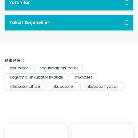
Yorumlar
Taksit Seçenekleri
Etiketler :
inkübatör
soğutmalı inkübatör
soğutmalı inkübatör fiyatları
mikrotest
inkübatör cihazı
inkübatörler
inkübatör fiyatları