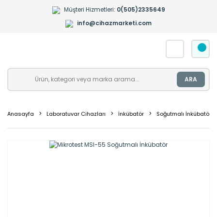
Müşteri Hizmetleri:
0(505)2335649
info@cihazmarketi.com
ARA
Anasayfa
Laboratuvar Cihazları
İnkübatör
Soğutmalı İnkübatör