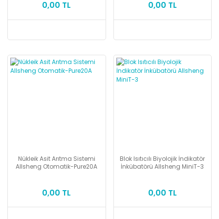
0,00 TL
0,00 TL
Nükleik Asit Arıtma Sistemi
Blok Isıtıcılı Biyolojik İndikatör
Allsheng Otomatik-Pure20A
İnkübatörü Allsheng MiniT-3
0,00 TL
0,00 TL