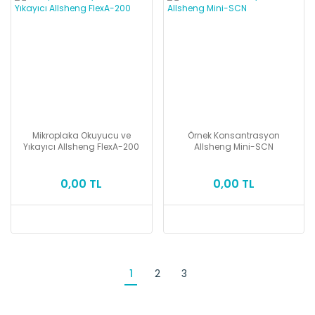
Mikroplaka Okuyucu ve
Örnek Konsantrasyon
Yıkayıcı Allsheng FlexA-200
Allsheng Mini-SCN
0,00 TL
0,00 TL
1
2
3