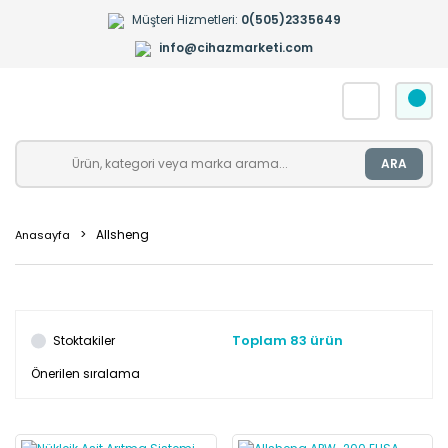
Müşteri Hizmetleri:
0(505)2335649
info@cihazmarketi.com
ARA
Allsheng
Anasayfa
Toplam 83 ürün
Stoktakiler