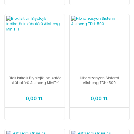
Blok Isıtıcılı Biyolojik İndikatör
Hibridizasyon Sistemi
İnkübatörü Allsheng MiniT-1
Allsheng TDH-500
0,00 TL
0,00 TL