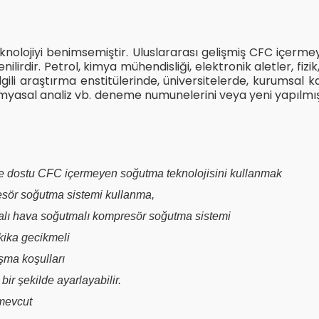
nolojiyi benimsemiştir. Uluslararası gelişmiş CFC içerme
enilirdir. Petrol, kimya mühendisliği, elektronik aletler, fiz
e ilgili araştırma enstitülerinde, üniversitelerde, kurumsa
myasal analiz vb. deneme numunelerini veya yeni yapılmış ü
evre dostu CFC içermeyen soğutma teknolojisini kullanmak
resör soğutma sistemi kullanma,
apalı hava soğutmalı kompresör soğutma sistemi
kika gecikmeli
ışma koşulları
bir şekilde ayarlayabilir.
 mevcut