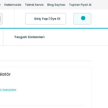
z
Hakkımızda
Teknik Servis
Blog Sayfası
Toptan Fiyat Al
Giriş Yap
|
Üye Ol
Tezgah Sistemleri
ülatör
 Sirkülatör