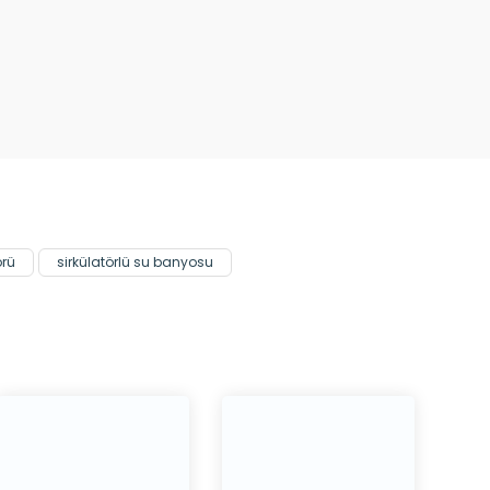
örü
sirkülatörlü su banyosu