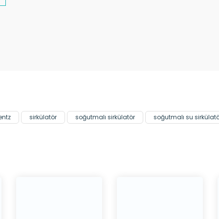
Bu ürüne ilk yorumu siz yapın!
Yorum Yaz
entz
sirkülatör
soğutmalı sirkülatör
soğutmalı su sirkülat