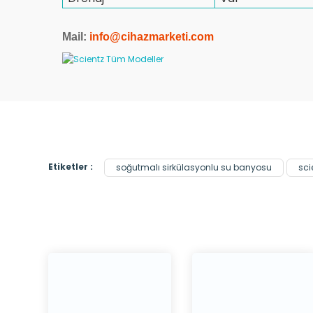
Mail:
info@cihazmarketi.co
m
Etiketler :
soğutmalı sirkülasyonlu su banyosu
sci