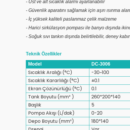
- Üst ve alt sıcaklık alarmı ayarlanabilir
- Güvenlik aparatını sağlamak için aşırı ısınma alar
- İç yüksek kaliteli paslanmaz çelik malzeme
- Harici sirkülasyon pompası ile banyo dışında ikinci
- Soğuk sıvı tankın dışında belirtilebilir, deney kab
Teknik Özellikler
Model
DC-3006
Sıcaklık Aralığı (°C)
-30~100
Sıcaklık Kararlılığı (°C)
±0.1
Ekran Çözünürlüğü (°C)
0.1
Tank Boyutu (mm³ )
260*200*140
Başlık
5
Pompa Akışı (L/dak)
0-20
Depo Boyutu (mm²)
180*140
Drenaj
Var