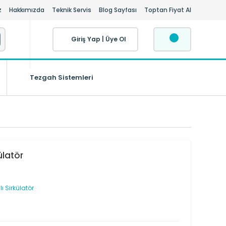
z
Hakkımızda
Teknik Servis
Blog Sayfası
Toptan Fiyat Al
Giriş Yap
|
Üye Ol
Tezgah Sistemleri
ülatör
 Sirkülatör