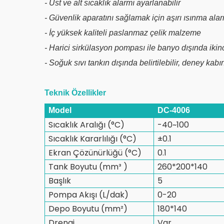
- Üst ve alt sıcaklık alarmı ayarlanabilir
- Güvenlik aparatını sağlamak için aşırı ısınma alar
- İç yüksek kaliteli paslanmaz çelik malzeme
- Harici sirkülasyon pompası ile banyo dışında ikinci
- Soğuk sıvı tankın dışında belirtilebilir, deney kab
Teknik Özellikler
Model
DC-4006
Sıcaklık Aralığı (°C)
-40~100
Sıcaklık Kararlılığı (°C)
±0.1
Ekran Çözünürlüğü (°C)
0.1
Tank Boyutu (mm³ )
260*200*140
Başlık
5
Pompa Akışı (L/dak)
0-20
Depo Boyutu (mm²)
180*140
Drenaj
Var