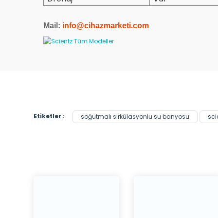
Mail:
info@cihazmarketi.co
m
Etiketler :
soğutmalı sirkülasyonlu su banyosu
sci