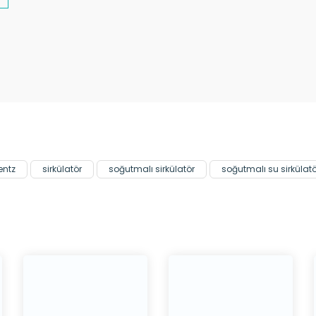
Bu ürüne ilk yorumu siz yapın!
Yorum Yaz
entz
sirkülatör
soğutmalı sirkülatör
soğutmalı su sirkülat