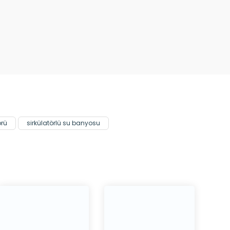
örü
sirkülatörlü su banyosu