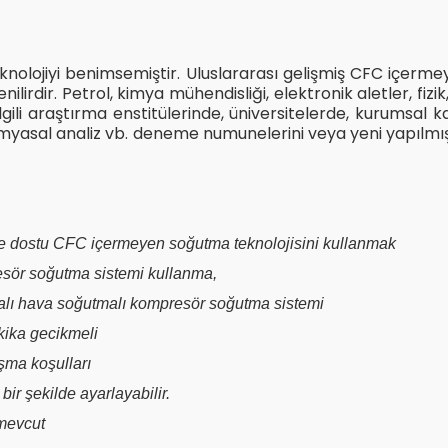
nolojiyi benimsemiştir. Uluslararası gelişmiş CFC içerme
enilirdir. Petrol, kimya mühendisliği, elektronik aletler, fiz
e ilgili araştırma enstitülerinde, üniversitelerde, kurumsa
myasal analiz vb. deneme numunelerini veya yeni yapılmış ü
evre dostu CFC içermeyen soğutma teknolojisini kullanmak
resör soğutma sistemi kullanma,
apalı hava soğutmalı kompresör soğutma sistemi
kika gecikmeli
ışma koşulları
bir şekilde ayarlayabilir.
 mevcut